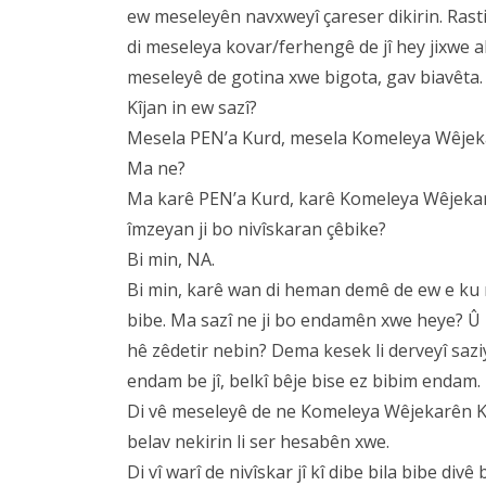
ew meseleyên navxweyî çareser dikirin. Rast
di meseleya kovar/ferhengê de jî hey jixwe a
meseleyê de gotina xwe bigota, gav biavêta.
Kîjan in ew sazî?
Mesela PEN’a Kurd, mesela Komeleya Wêjek
Ma ne?
Ma karê PEN’a Kurd, karê Komeleya Wêjekar
îmzeyan ji bo nivîskaran çêbike?
Bi min, NA.
Bi min, karê wan di heman demê de ew e ku ma
bibe. Ma sazî ne ji bo endamên xwe heye? Û
hê zêdetir nebin? Dema kesek li derveyî sazi
endam be jî, belkî bêje bise ez bibim endam.
Di vê meseleyê de ne Komeleya Wêjekarên K
belav nekirin li ser hesabên xwe.
Di vî warî de nivîskar jî kî dibe bila bibe div