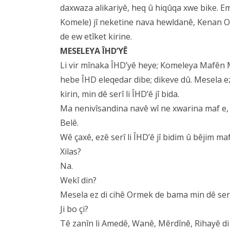
daxwaza alikariyê, heq û hiqûqa xwe bike. E
Komele) jî neketine nava hewldanê, Kenan Orm
de ew etîket kirine.
MESELEYA ÎHD’YÊ
Li vir mînaka ÎHD’yê heye; Komeleya Mafên M
hebe ÎHD eleqedar dibe; dikeve dû. Mesela ez
kirin, min dê serî li ÎHD’ê jî bida.
Ma nenivîsandina navê wî ne xwarina maf e,
Belê.
Wê çaxê, ezê serî li ÎHD’ê jî bidim û bêjim ma
Xilas?
Na.
Wekî din?
Mesela ez di cihê Ormek de bama min dê ser
Ji bo çi?
Tê zanîn li Amedê, Wanê, Mêrdînê, Rihayê d