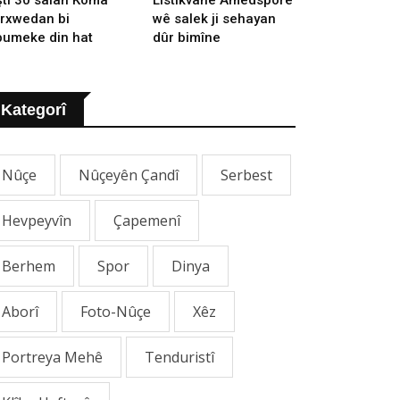
rxwedan bi
wê salek ji sehayan
bumeke din hat
dûr bimîne
Kategorî
Nûçe
Nûçeyên Çandî
Serbest
Hevpeyvîn
Çapemenî
Berhem
Spor
Dinya
Aborî
Foto-Nûçe
Xêz
Portreya Mehê
Tenduristî