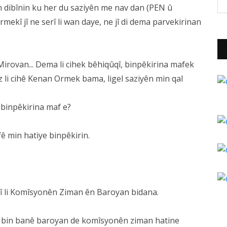
m dibînin ku her du saziyên me nav dan (PEN û
ekî jî ne serî li wan daye, ne jî di dema parvekirinan
irovan... Dema li cihek bêhiqûqî, binpêkirina mafek
 li cihê Kenan Ormek bama, ligel saziyên min qal
 binpêkirina maf e?
fê min hatiye binpêkirin.
î li Komîsyonên Ziman ên Baroyan bidana.
i bin banê baroyan de komîsyonên ziman hatine