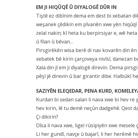
EM JI HIQÛQÊ Û DIYALOGÊ DÛR IN
Tiştê ez dibînim dema em dest bi xebatan di
weşanek çêdikin em pîvanên xwe yên hiqûqî 
zelal nakin; kî heta ku berpirsiyar e, wê het
û filan û bêvan…
Pirsgirêkên wisa berê di nav kovarên din ên k
xebatek bê kirin çarçoveya nivîsî, danezan bo
Xala din jî em ji diyalogê direvin. Dema pirs
pêşî jê direvin û bar girantir dibe. Halbûkî 
SAZIYÊN ELEQEDAR, PENA KURD, KOMELEYA
Kurdan bi sedan salan li nava xwe bi hev re ş
hev kirin, lê tu demê neçûn dadgehê. Qest d
Çi dikirin?
Dîsa li nava xwe, ligel rûsipiyên xwe mesele ç
Li her gundî, navçe û bajarî, li her herêmê 