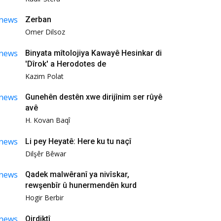
Zerban
Omer Dilsoz
Binyata mîtolojiya Kawayê Hesinkar di
'Dîrok' a Herodotes de
Kazim Polat
Gunehên destên xwe dirijînim ser rûyê
avê
H. Kovan Baqî
Li pey Heyatê: Here ku tu naçî
Dilşêr Bêwar
Qadek malwêranî ya nivîskar,
rewşenbîr û hunermendên kurd
Hogir Berbir
Qirdiktî