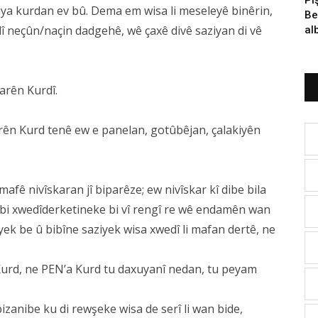
iya kurdan ev bû. Dema em wisa li meseleyê binêrin,
Be
lî neçûn/naçin dadgehê, wê çaxê divê saziyan di vê
al
arên Kurdî.
ên Kurd tenê ew e panelan, gotûbêjan, çalakiyên
fê nivîskaran jî biparêze; ew nivîskar kî dibe bila
 bi xwedîderketineke bi vî rengî re wê endamên wan
yek be û bibîne saziyek wisa xwedî li mafan dertê, ne
urd, ne PEN’a Kurd tu daxuyanî nedan, tu peyam
ê bizanibe ku di rewşeke wisa de serî li wan bide,