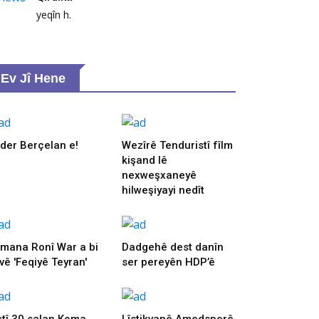
yeqîn h.
Ev Jî Hene
 der Berçelan e!
Wezîrê Tenduristî fîlm
kişand lê
nexweşxaneyê
hilweşiyayi nedît
mana Ronî War a bi
Dadgehê dest danîn
vê 'Feqiyê Teyran'
ser pereyên HDP’ê
ştî 30 salan Koma
Lîstikvanê Amedsporê