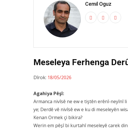
Cemil Oguz
Meseleya Ferhenga Derûn
Dîrok:
18/05/2026
Agahiya Pêşî:
Armanca nivîsê ne ew e tiştên erênî-neyînî li
ye; Derdê vê nivîsê ew e ku di meseleyên wis
Kenan Ormek çi bikira?
Werin em pêşî bi kurtahî meseleyê carek din b