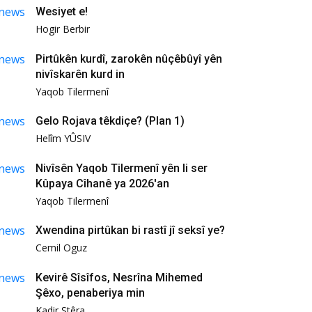
Wesiyet e!
Hogir Berbir
Pirtûkên kurdî, zarokên nûçêbûyî yên
nivîskarên kurd in
Yaqob Tilermenî
Gelo Rojava têkdiçe? (Plan 1)
Helîm YÛSIV
Nivîsên Yaqob Tilermenî yên li ser
Kûpaya Cîhanê ya 2026'an
Yaqob Tilermenî
Xwendina pirtûkan bi rastî jî seksî ye?
Cemil Oguz
Kevirê Sîsîfos, Nesrîna Mihemed
Şêxo, penaberiya min
Kadir Stêra