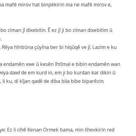
ema mafê mirov hat binpêkirin ma ne mafê mirov e,
bo ziman jî dixebitin. Ê ez jî ji bo ziman dixebitim û
.
e. Rêya hînbûna çûyîna ber bi hiqûqê ve jî. Lazim e ku
qûqa endamên xwe û kesên îhtîmal e bibin endamên wan
wiya dawî de em kurd in, em ji bo kurdan kar dikin û
 ku, di kîjan qadê de diba bila bibe biparêzin.
 ye: Ez li cihê Kenan Ormek bama, min lihevkirin red