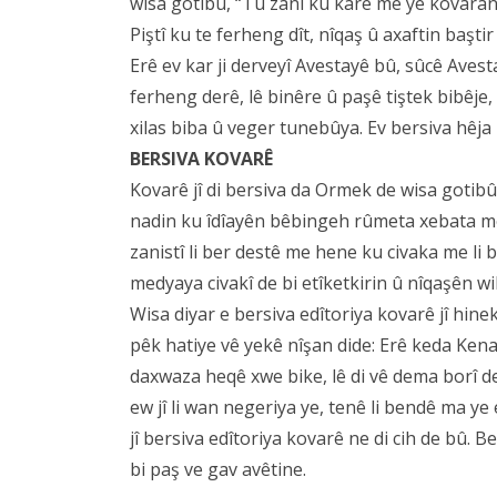
wisa gotibû, “Tu zanî ku karê me yê kovaran 
Piştî ku te ferheng dît, nîqaş û axaftin baştir 
Erê ev kar ji derveyî Avestayê bû, sûcê Aves
ferheng derê, lê binêre û paşê tiştek bibêje,
xilas biba û veger tunebûya. Ev bersiva hêja 
BERSIVA KOVARÊ
Kovarê jî di bersiva da Ormek de wisa gotibû
nadin ku îdîayên bêbingeh rûmeta xebata me
zanistî li ber destê me hene ku civaka me li 
medyaya civakî de bi etîketkirin û nîqaşên w
Wisa diyar e bersiva edîtoriya kovarê jî hinek
pêk hatiye vê yekê nîşan dide: Erê keda Ken
daxwaza heqê xwe bike, lê di vê dema borî de 
ew jî li wan negeriya ye, tenê li bendê ma ye
jî bersiva edîtoriya kovarê ne di cih de bû. B
bi paş ve gav avêtine.