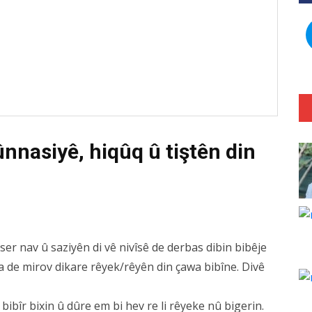
nasiyê, hiqûq û tiştên din
 ser nav û saziyên di vê nivîsê de derbas dibin bibêje
a de mirov dikare rêyek/rêyên din çawa bibîne. Divê
ibîr bixin û dûre em bi hev re li rêyeke nû bigerin.