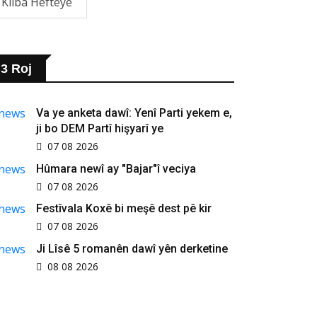
Klîba Hefteyê
3 Roj
Va ye anketa dawî: Yenî Parti yekem e,
ji bo DEM Partî hişyarî ye
07 08 2026
Hûmara newî ay "Bajar"î veciya
07 08 2026
Festîvala Koxê bi meşê dest pê kir
07 08 2026
Ji Lîsê 5 romanên dawî yên derketine
08 08 2026