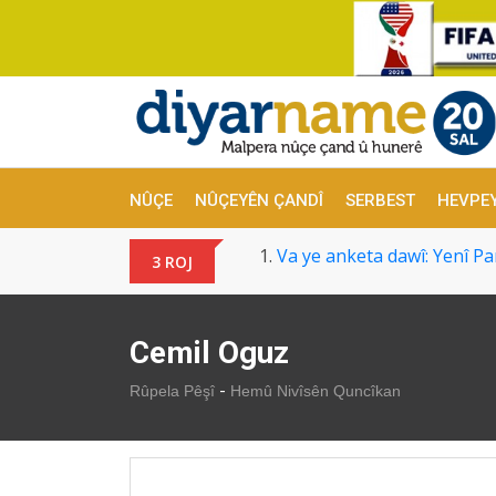
NÛÇE
NÛÇEYÊN ÇANDÎ
SERBEST
HEVPE
Va ye anketa dawî: Yenî Par
3 ROJ
Hûmara newî ay "Bajar"î v
Festîvala Koxê bi meşê des
Ji Lîsê 5 romanên dawî yên
Cemil Oguz
Cîgirê Serokê MHP'ê li se
-
Rûpela Pêşî
Hemû Nivîsên Quncîkan