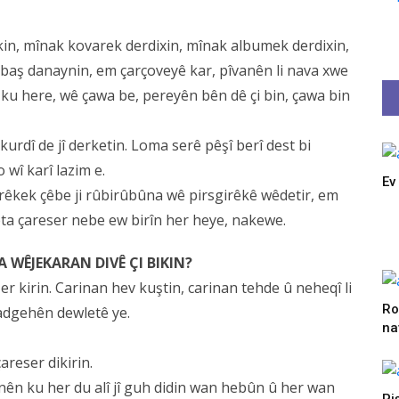
kin, mînak kovarek derdixin, mînak albumek derdixin,
baş danaynin, em çarçoveyê kar, pîvanên li nava xwe
a ku here, wê çawa be, pereyên bên dê çi bin, çawa bin
urdî de jî derketin. Loma serê pêşî berî dest bi
 wî karî lazim e.
Ev
girêkek çêbe ji rûbirûbûna wê pirsgirêkê wêdetir, em
heta çareser nebe ew birîn her heye, nakewe.
 WÊJEKARAN DIVÊ ÇI BIKIN?
er kirin. Carinan hev kuştin, carinan tehde û neheqî li
Ro
adgehên dewletê ye.
na
areser dikirin.
hinên ku her du alî jî guh didin wan hebûn û her wan
Pi