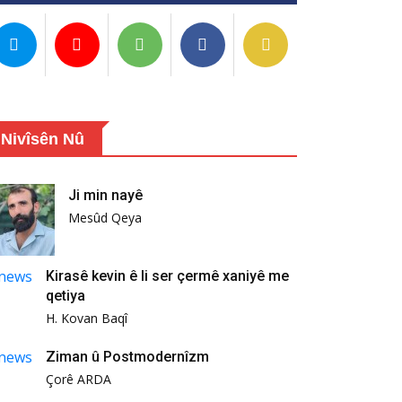
Nivîsên Nû
Ji min nayê
Mesûd Qeya
Kirasê kevin ê li ser çermê xaniyê me
qetiya
H. Kovan Baqî
Ziman û Postmodernîzm
Çorê ARDA