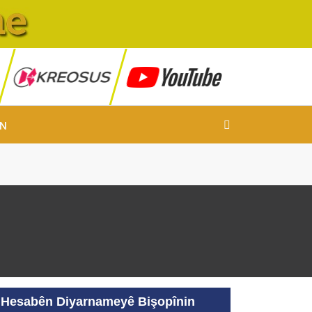
IN
Hesabên Diyarnameyê Bişopînin