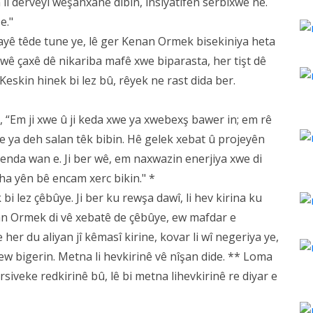
li derveyî weşanxanê dibin, însiyatîfên serbixwe ne.
e."
tayê têde tune ye, lê ger Kenan Ormek bisekiniya heta
 wê çaxê dê nikariba mafê xwe biparasta, her tişt dê
Keskin hinek bi lez bû, rêyek ne rast dida ber.
, “Em ji xwe û ji keda xwe ya xwebexş bawer in; em rê
 ya deh salan têk bibin. Hê gelek xebat û projeyên
benda wan e. Ji ber wê, em naxwazin enerjiya xwe di
iha yên bê encam xerc bikin." *
 bi lez çêbûye. Ji ber ku rewşa dawî, li hev kirina ku
an Ormek di vê xebatê de çêbûye, ew mafdar e
her du aliyan jî kêmasî kirine, kovar li wî negeriya ye,
 ew bigerin. Metna li hevkirinê vê nîşan dide. ** Loma
ersiveke redkirinê bû, lê bi metna lihevkirinê re diyar e