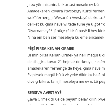
Ji bo yên nizanin, bi kurtasî mesele ev bû:
Amadekarên kovara Psycology Kurdî ferheng
wekî ferheng ji Weşanên Avestayê derketa. 
derket ku çima navê wî têde tune ye û got “k
Diyarnameyê* jî nûçe çêkir û paşê li hev kiri
Niha em bên ser meseleya ku emê encamek ç
PÊŞÎ PIRSA KENAN ORMEK
Bi min pirsa Kenan Ormek ya herî maqûl û di 
de cih girt, kovar 21 hejmar derketiye, kesê
amadekarên ferhengê de heye, çima navê mi
Ev pirsek maqûl bû û vê yekê dikir ku balê bi
divê çi bikira, tam jî meseleya me ev e. Lê pêş
BERSIVA AVESTAYÊ
Çawa Ormek di X’ê de peyam belav kirin, xwe