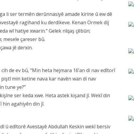
a li ser termên derûnnasiyê amade kirine û ew dê
Avestayê ragihand ku derdikeve. Kenan Ormek dij
eda wî hatiye xwarin.” Gelek nîqaş çêbûn;
n; mesele çareser bû.
awa jê derxin.
cih de ev bû, “Min heta hejmara 16’an di nav edîtorî
n piştî min ketine nava kar navên wan di nav
n tune ye?”
kişîne ser keda xwe. Heta astek kişand jî. Wekî din
î hin agahiyên din jî.
dî û edîtorê Avestayê Abdullah Keskin wekî bersiv