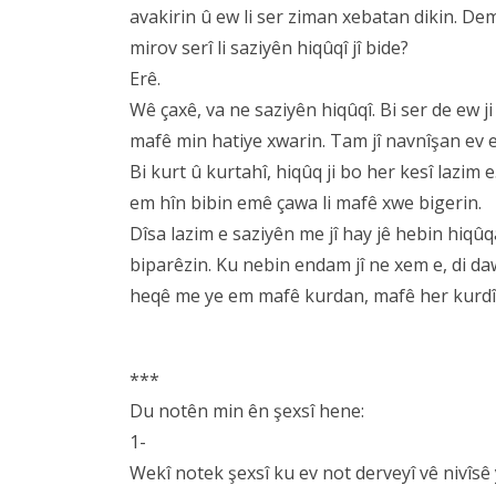
avakirin û ew li ser ziman xebatan dikin. D
mirov serî li saziyên hiqûqî jî bide?
Erê.
Wê çaxê, va ne saziyên hiqûqî. Bi ser de ew ji 
mafê min hatiye xwarin. Tam jî navnîşan ev e
Bi kurt û kurtahî, hiqûq ji bo her kesî lazim 
em hîn bibin emê çawa li mafê xwe bigerin.
Dîsa lazim e saziyên me jî hay jê hebin hi
biparêzin. Ku nebin endam jî ne xem e, di da
heqê me ye em mafê kurdan, mafê her kurdî, li
***
Du notên min ên şexsî hene:
1-
Wekî notek şexsî ku ev not derveyî vê nivîsê