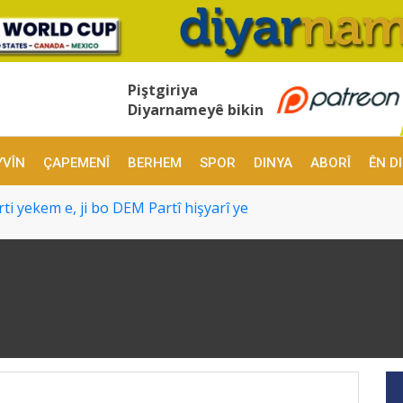
Piştgiriya
Diyarnameyê bikin
YVÎN
ÇAPEMENÎ
BERHEM
SPOR
DINYA
ABORÎ
ÊN D
ti yekem e, ji bo DEM Partî hişyarî ye
eciya
t pê kir
 derketine
r pêvajoyê mînaka IRA û FARC'ê da